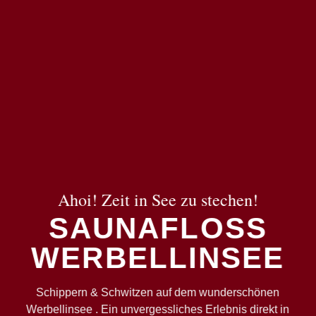
Ahoi! Zeit in See zu stechen!
SAUNAFLOSS W
ERBELLINSEE
Schippern & Schwitzen auf dem wunderschönen
Werbellinsee . Ein unvergessliches Erlebnis direkt in