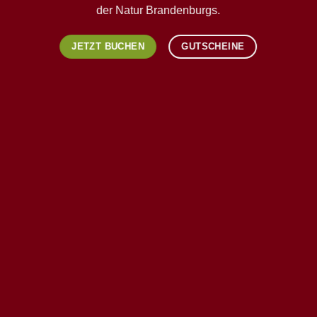
der Natur Brandenburgs.
JETZT BUCHEN
GUTSCHEINE